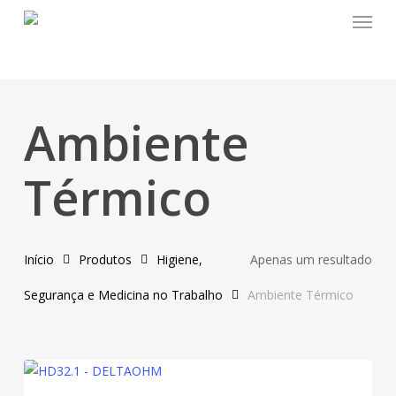
Menu
Skip
to
main
content
Ambiente
Térmico
Início
Produtos
Higiene,
Apenas um resultado
Segurança e Medicina no Trabalho
Ambiente Térmico