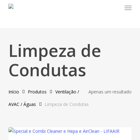
Menu
Skip
to
main
content
Limpeza de
Condutas
Início
Produtos
Ventilação /
Apenas um resultado
AVAC / Águas
Limpeza de Condutas