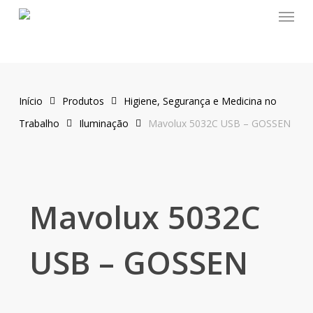
Menu
Skip
to
main
content
Início
Produtos
Higiene, Segurança e Medicina no
Trabalho
Iluminação
Mavolux 5032C USB – GOSSEN
Mavolux 5032C
USB – GOSSEN